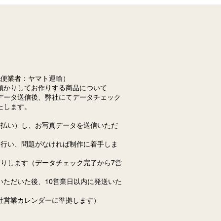
もツナグオンラインショップ
利用いただき、誠にありがと
ざいます。 誠に恐れ入りま
、当ショップでは紙・PDF
の領収書発行は行っておりま
ド会社等
配便業者：ヤマト運輸）
のご利用明細、またはご注文
預かりしてお作りする商品について
自動送信される確認メールを
データ送信後、弊社にてデータチェック
な証憑としてご利用いただけ
たします。
支払い）し、お写真データを送信いただ
を行い、問題がなければ制作に着手しま
送りします（データチェック完了から7営
いただいた後、10営業日以内に発送いた
社営業カレンダーに準拠します）