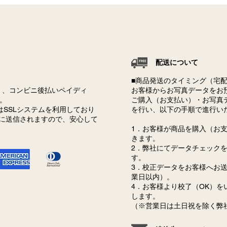
いつ
をご
うご
すが
等で
配送について
せん。 クレジットカー
新デザインリリースのお知ら
■商品発送のタイミング（宅
から
せ
Diners）、コンビニ後払いペイディ
お客様からお写真データをお
時に
す。
ご購入（お支払い）・お写真
正式
SSLシステムを利用しており
を行い、以下の手順で進行い
ま...
全に送信されますので、安心して
1．お客様が商品を購入（お
きます。
2．弊社にてデータチェック
す。
3．校正データをお客様へお
業日以内）。
4．お客様より校了（OK）を
します。
（※営業日は土日祝を除く弊